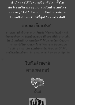
สำเร็จและได้รับความนิยมทั่วโลก ทั้งใน
สหรัฐอเมริกาและยุโรป ส่วนในประเทศไทย
เรา จงภูมิใจไว้เถิดว่าเราเป็นประเทศแรก
Fireball
ในเอเชียในนำเข้าวิสกี้สุดโก้อย่าง
รายละเอียดสินค้า
Fireball ผลิตขึ้นจากแคนาเดียนวิสกี้ที่ผสานกันอย่างลงตัว
กับรสชาติธรรมชาติของซินนามอน ที่มีรสชาติไม่หวานจนเกิน
ไป เป็นเครื่องดื่มประเภทช็อตที่ได้รับความนิยมเป็นอย่าง
มาก และได้รับคะแนนสูงถึง 87Pts. จาก Beverage
Testing Institute นอกไปจากนั้น Fireball ยังได้รับ
รางวัลเหรียญเงินจาก International Review of Spirits
โปรไฟล์รสชาติ
คาแรคเตอร์
มิ้นต์