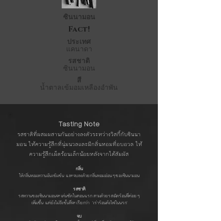
ซินนามอน
Fact!
ประเทศ
แคนาดา
รสชาติ
ซินนามอน
สี
น้ำตาลเข้มอมเหลืองอำพัน
Tasting Note
รสชาติที่ผสมผสานกันอย่างลงตัวระหว่างวิสกี้กับซินนา
มอน ให้ความรู้สึกที่นุ่มนวลและมีกลิ่นหอมที่อบอวล ให้
ความรู้สึกเผ็ดร้อนเล็กน้อยหลังจากได้สัมผัส
กลิ่น
ให้กลิ่นหอมหวานอันเข้มข้น และจบลงด้วยกลิ่นหอมอ่อนๆของซินนามอน
รสชาติ
รสหวานของซินนามอนจะเด่นชัดในตอนแรก ตามด้วยรสเผ็ดร้อนที่ค่อยๆ
เพิ่มขึ้น แต่ยังไม่ถึงขั้นที่จะเรียกว่า 'เร่าร้อนดังไฟในนรก'
จบ