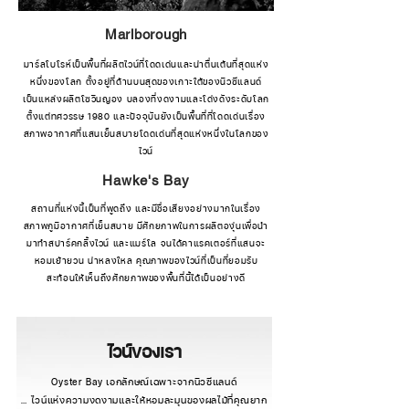
Marlborough
มาร์ลโบโรห์เป็นพื้นที่ผลิตไวน์ที่โดดเด่นและน่าตื่นเต้นที่สุดแห่ง
หนึ่งของโลก ตั้งอยู่ที่ด้านบนสุดของเกาะใต้ของนิวซีแลนด์
เป็นแหล่งผลิตโซวินญอง บลองที่งดงามและโด่งดังระดับโลก
ตั้งแต่ทศวรรษ 1980 และปัจจุบันยังเป็นพื้นที่ที่โดดเด่นเรื่อง
สภาพอากาศที่แสนเย็นสบายโดดเด่นที่สุดแห่งหนึ่งในโลกของ
ไวน์
Hawke's Bay
สถานที่แห่งนี้เป็นที่พูดถึง และมีชื่อเสียงอย่างมากในเรื่อง
สภาพภูมิอากาศที่เย็นสบาย มีศักยภาพในการผลิตองุ่นเพื่อนำ
มาทำสปาร์คกลิ้งไวน์ และแมร์โล จนได้คาแรคเตอร์ที่แสนจะ
หอมเย้ายวน น่าหลงใหล คุณภาพของไวน์ที่เป็นที่ยอมรับ
สะท้อนให้เห็นถึงศักยภาพของพื้นที่นี้ได้เป็นอย่างดี
ไวน์ของเรา
Oyster Bay เอกลักษณ์เฉพาะจากนิวซีแลนด์
… ไวน์แห่งความงดงามและให้หอมละมุนของผลไม้ที่คุณยาก