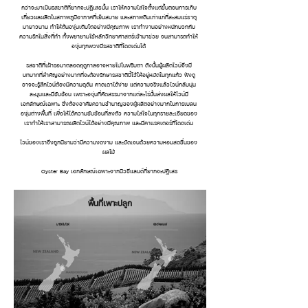
กว่าจะมาเป็นรสชาติที่ยากจะปฎิเสธนั้น เราให้ความใส่ใจตั้งแต่ขั้นตอนการเก็บ
เกี่ยวผลผลิตในสภาพภูมิอากาศที่เย็นสบาย และสภาพดินเก่าแก่ที่สะสมแร่ธาตุ
มายาวนาน ทำให้ต้นองุ่นเติบโตอย่างมีคุณภาพ เราทำงานอย่างหนักบวกกับ
ความรักในสิ่งที่ทำ ทั้งพยายามใช้หลักวิทยาศาสตร์เข้ามาช่วย จนสามารถทำให้
องุ่นทุกพวงมีรสชาติที่โดดเด่นได้
​
รสชาติที่เฝ้ารอมาตลอดฤดูกาลอาจหายไปในพริบตา ดังนั้นผู้ผลิตไวน์จึงมี
บทบาทที่สำคัญอย่างมากที่จะต้องรักษารสชาตินี้ไว้ให้อยู่หมัดในทุกแก้ว ฟังดู
อาจจะรู้สึกไวน์ต้องมีความดุดัน คาดเดาได้ง่าย แต่ความจริงแล้วไวน์กลับนุ่น
ละมุนและมีซับซ้อน เพราะองุ่นที่คัดสรรมาจากแต่ละไร่นั้นส่งผลให้ไวน์มี
เอกลักษณ์เฉพาะ ซึ่งต้องอาศัยความชำนาญของผู้ผลิตอย่างมากในการเบลน
องุ่นต่างพื้นที่ เพื่อให้ได้ความซับซ้อนที่ลงตัว ความใส่ใจในทุกรายละเอียดของ
เราทำให้เราสามารถผลิตไวน์ได้อย่างมีคุณภาพ และมีคาแรคเตอร์ที่โดดเด่น
ไวน์ของเราจึงถูกนิยามว่ามีความงดงาม และชัดเจนด้วยความหอมสดชื่นของ
ผลไม้
​ Oyster Bay เอกลักษณ์เฉพาะจากนิวซีแลนด์ที่ยากจะปฏิเสธ
พื้นที่เพาะปลูก
มาร์ลโบโรห์
ฮอว์คสเบย์