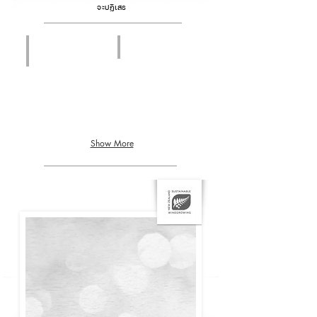
จะปฏิเสธ
Marlborough
Sparkling Cuvee
Sauvignon
Brut
Blanc
Show More