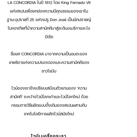
LA CONCORDIA ในปี 1812 โดย King Fernado VII
แห่งสเปนเพื่อยกย่องความมีคุณธรรมของเขาใน
ฐานะอุปราชที่ 25 แห่งเปรู Don José เป็นนักปราชญ์
ในกองทัพที่นำความสามัคคีมาสู่ละตินอเมริกาและไอ
บีเรีย
ชื่อยศ CONCORDIA มาจากความเป็นอมตะของ
เทพธิดาแห่งความปรองดองและความสามัคคีของ
ชาวโรมัน
ไวน์ของเราจึงเปรียบเสมือนตัวแทนของ ‘ความ
สามัคคี’ ระหว่างไวน์โลกเก่าและไวน์โลกใหม่ ด้วย
กรรมการวิธีผลิตแบบดั้งเดิมของสเปนผสานกับ
เทคโนโลยีการผลิตไวน์สมัยใหม่
ไวน์เนอรี่ของเรา